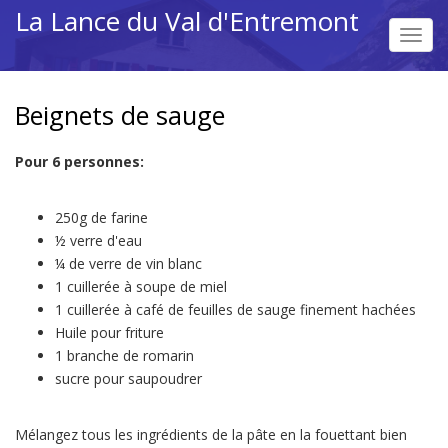
Aller
La Lance du Val d'Entremont
au
Toggl
contenu
navig
principal
Beignets de sauge
Pour 6 personnes:
250g de farine
½ verre d'eau
¼ de verre de vin blanc
1 cuillerée à soupe de miel
1 cuillerée à café de feuilles de sauge finement hachées
Huile pour friture
1 branche de romarin
sucre pour saupoudrer
Mélangez tous les ingrédients de la pâte en la fouettant bien