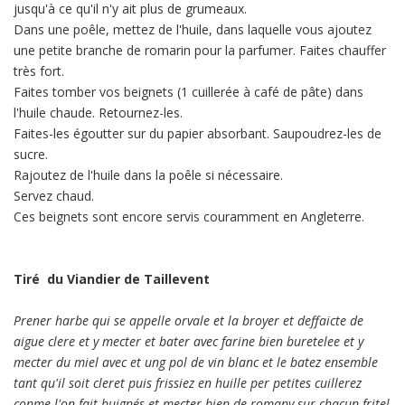
jusqu'à ce qu'il n'y ait plus de grumeaux.
Dans une poêle, mettez de l'huile, dans laquelle vous ajoutez
une petite branche de romarin pour la parfumer. Faites chauffer
très fort.
Faites tomber vos beignets (1 cuillerée à café de pâte) dans
l'huile chaude. Retournez-les.
Faites-les égoutter sur du papier absorbant. Saupoudrez-les de
sucre.
Rajoutez de l'huile dans la poêle si nécessaire.
Servez chaud.
Ces beignets sont encore servis couramment en Angleterre.
Tiré du Viandier de Taillevent
Prener harbe qui se appelle orvale et la broyer et deffaicte de
aigue clere et y mecter et bater avec farine bien buretelee et y
mecter du miel avec et ung pol de vin blanc et le batez ensemble
tant qu'il soit cleret puis frissiez en huille per petites cuillerez
conme l'on fait buignés et mecter bien de romany sur chacun fritel