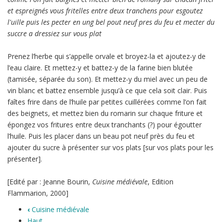
et espreignés vous fritelles entre deux tranchens pour esgoutez
l'uille puis les pecter en ung bel pout neuf pres du feu et mecter du
succre a dressiez sur vous plat
Prenez l’herbe qui s’appelle orvale et broyez-la et ajoutez-y de
l’eau claire. Et mettez-y et battez-y de la farine bien blutée
(tamisée, séparée du son). Et mettez-y du miel avec un peu de
vin blanc et battez ensemble jusqu’à ce que cela soit clair. Puis
faîtes frire dans de l’huile par petites cuillérées comme l’on fait
des beignets, et mettez bien du romarin sur chaque friture et
épongez vos fritures entre deux tranchants (?) pour égoutter
l’huile. Puis les placer dans un beau pot neuf près du feu et
ajouter du sucre à présenter sur vos plats [sur vos plats pour les
présenter].
[Edité par : Jeanne Bourin,
Cuisine médiévale
, Edition
Flammarion, 2000]
‹
Cuisine médiévale
Haut