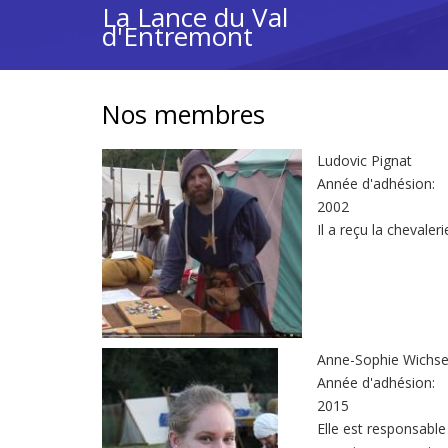
La Lance du Val
Aller
d'Entremont
au
contenu
principal
Nos membres
Ludovic Pignat
Année d'adhésion:
2002
Il a reçu la chevale
Anne-Sophie Wichse
Année d'adhésion:
2015
Elle est responsable